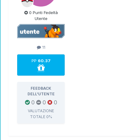
0 Punti Fedeltà
Utente
11
PP
60.37
FEEDBACK
DELL'UTENTE
0
0
0
VALUTAZIONE
TOTALE
0%