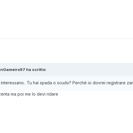
inGameiro97
ha scritto:
 mi interessano.. Tu hai spada o scudo? Perché io dovrei registrare z
zenta ma poi me lo devi ridare