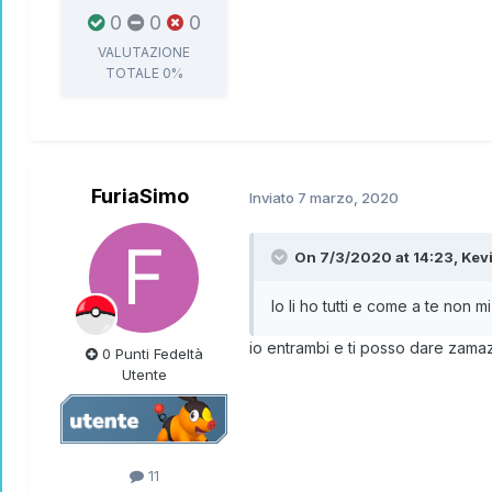
0
0
0
VALUTAZIONE
TOTALE
0%
FuriaSimo
Inviato
7 marzo, 2020
On 7/3/2020 at 14:23,
Kev
Io li ho tutti e come a te non
io entrambi e ti posso dare zama
0 Punti Fedeltà
Utente
11