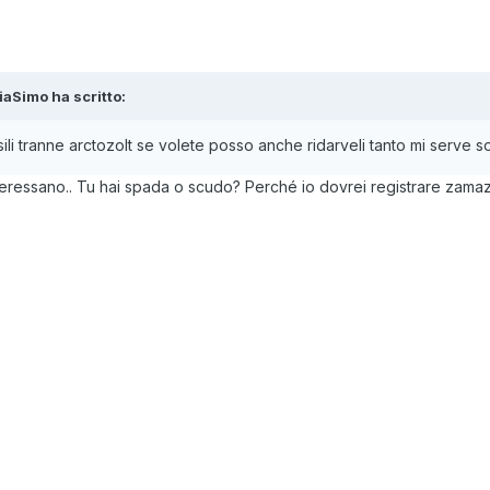
iaSimo
ha scritto:
ssili tranne arctozolt se volete posso anche ridarveli tanto mi serve 
 interessano.. Tu hai spada o scudo? Perché io dovrei registrare zama