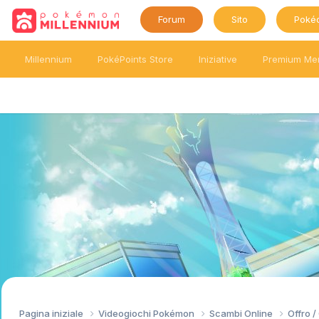
Forum
Sito
Poké
Millennium
PokéPoints Store
Iniziative
Premium Me
Pagina iniziale
Videogiochi Pokémon
Scambi Online
Offro 