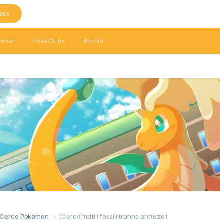
dex
mber
PokéClubs
Attività
/ Cerco Pokémon
[Cerco] tutti i fossili tranne arctozolt