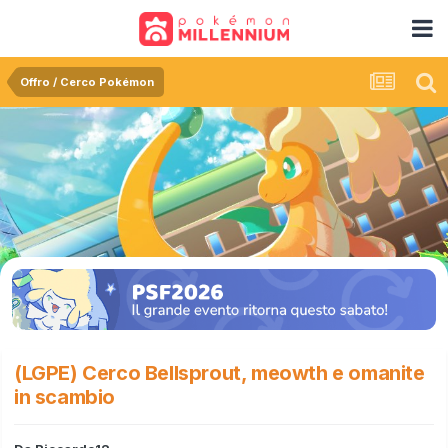
Offro / Cerco Pokémon
(LGPE) Cerco Bellsprout, meowth e omanite
in scambio