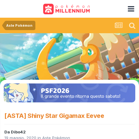
Aste Pokémon
[ASTA] Shiny Star Gigamax Eevee
Da
Dibo42
19 maggio, 2020
in
Aste Pokémon