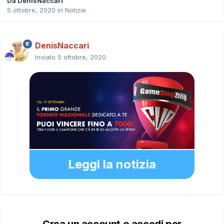
Da
DenisNaccari
5 ottobre, 2020
in
Notizie
DenisNaccari
Inviato
5 ottobre, 2020
Leggi la notizia
Crea un account o accedi per