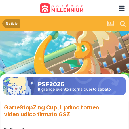
Notizie
GameStopZing Cup, il primo torneo
videoludico firmato GSZ