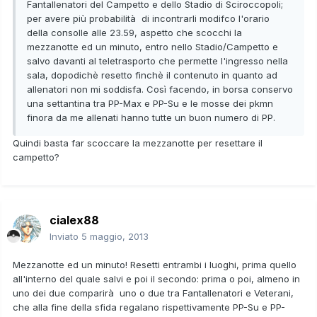
Fantallenatori del Campetto e dello Stadio di Sciroccopoli;
per avere più probabilità di incontrarli modifco l'orario
della consolle alle 23.59, aspetto che scocchi la
mezzanotte ed un minuto, entro nello Stadio/Campetto e
salvo davanti al teletrasporto che permette l'ingresso nella
sala, dopodichè resetto finchè il contenuto in quanto ad
allenatori non mi soddisfa. Così facendo, in borsa conservo
una settantina tra PP-Max e PP-Su e le mosse dei pkmn
finora da me allenati hanno tutte un buon numero di PP.
Quindi basta far scoccare la mezzanotte per resettare il
campetto?
cialex88
Inviato
5 maggio, 2013
Mezzanotte ed un minuto! Resetti entrambi i luoghi, prima quello
all'interno del quale salvi e poi il secondo: prima o poi, almeno in
uno dei due comparirà uno o due tra Fantallenatori e Veterani,
che alla fine della sfida regalano rispettivamente PP-Su e PP-