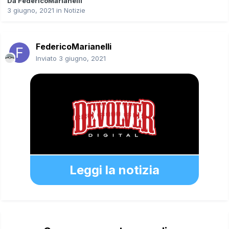
Da
FedericoMarianelli
3 giugno, 2021
in
Notizie
FedericoMarianelli
Inviato
3 giugno, 2021
Leggi la notizia