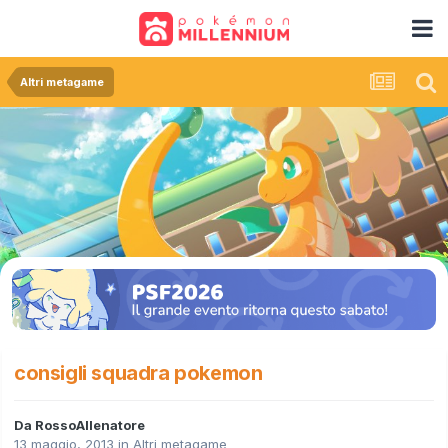
Altri metagame
consigli squadra pokemon
Da
RossoAllenatore
13 maggio, 2013
in
Altri metagame