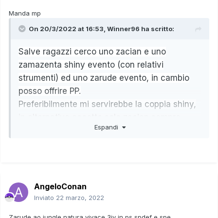
Manda mp
On 20/3/2022 at 16:53,
Winner96
ha scritto:
Salve ragazzi cerco uno zacian e uno
zamazenta shiny evento (con relativi
strumenti) ed uno zarude evento, in cambio
posso offrire PP.
Preferibilmente mi servirebbe la coppia shiny,
in alternativa accetto solo zacian sempre
Espandi
evento e sempre con relativa spada rovinata
(avendo pokemon scudo)
AngeloConan
Inviato
22 marzo, 2022
Zarude ao jungle natura vivace 3iv in ps spdef e spe