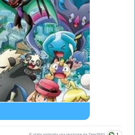
1
E' stata aggiunta una reazione da
Zem1992