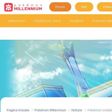
Forum
Sito
Poké
Millennium
PokéPoints Store
Iniziative
Premium Me
Pagina iniziale
Pokémon Millennium
Notizie
Pokémon celebra