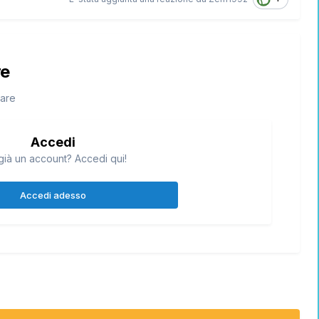
re
tare
Accedi
già un account? Accedi qui!
Accedi adesso