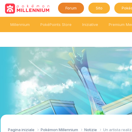
Forum
Sito
Poké
Millennium
PokéPoints Store
Iniziative
Premium Me
Pagina iniziale
Pokémon Millennium
Notizie
Un artista reali