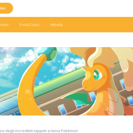
dex
mber
PokéClubs
Attività
zza degli incredibili tappeti a tema Pokémon