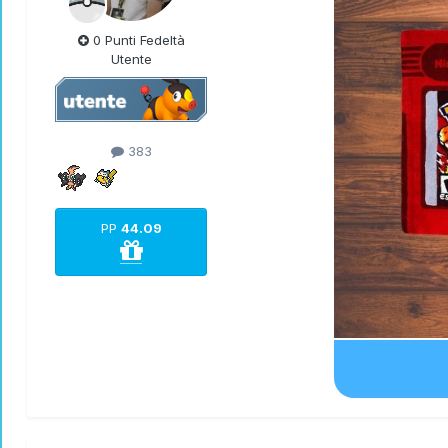
0 Punti Fedeltà
Utente
383
PP
44.09