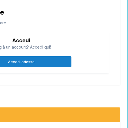
re
tare
Accedi
già un account? Accedi qui!
Accedi adesso