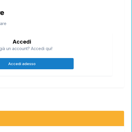
re
tare
Accedi
già un account? Accedi qui!
Accedi adesso