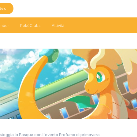
dex
mber
PokéClubs
Attività
teggia la Pasqua con l'evento Profumo di primavera