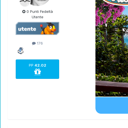
0 Punti Fedeltà
Utente
176
PP
42.02