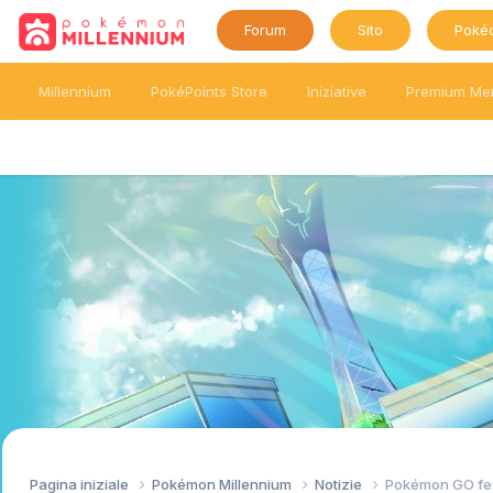
Forum
Sito
Poké
Millennium
PokéPoints Store
Iniziative
Premium Me
Pagina iniziale
Pokémon Millennium
Notizie
Pokémon GO fes