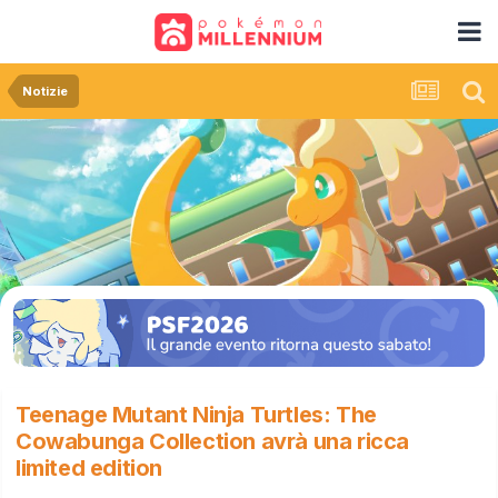
Notizie
Teenage Mutant Ninja Turtles: The
Cowabunga Collection avrà una ricca
limited edition