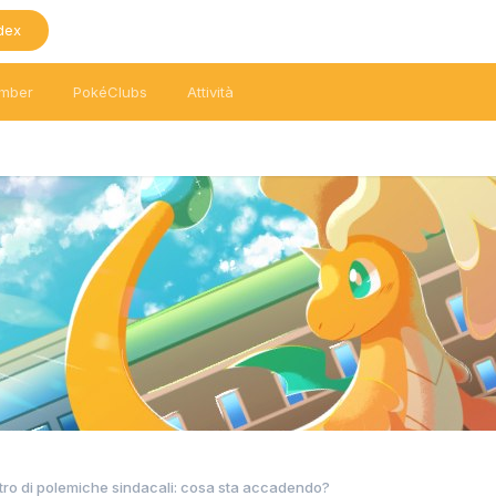
dex
mber
PokéClubs
Attività
tro di polemiche sindacali: cosa sta accadendo?