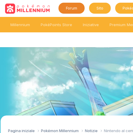
Forum
Sito
Poké
Millennium
PokéPoints Store
Iniziative
Premium Me
Pagina iniziale
Pokémon Millennium
Notizie
Nintendo al cen