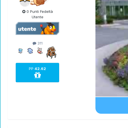
0 Punti Fedeltà
Utente
311
PP
42.62