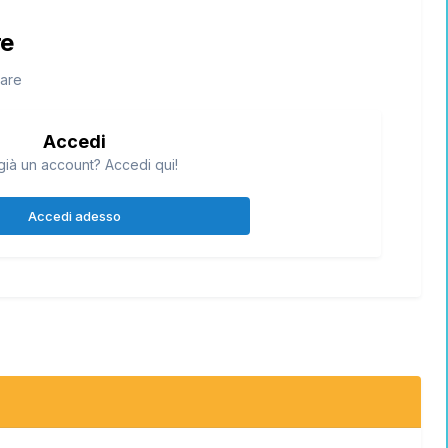
re
tare
Accedi
già un account? Accedi qui!
Accedi adesso