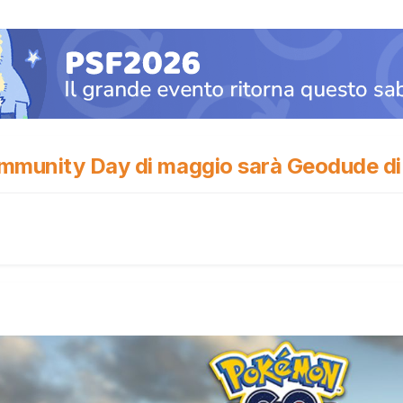
mmunity Day di maggio sarà Geodude di