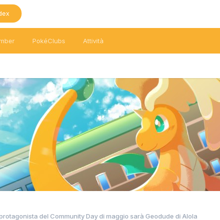
dex
mber
PokéClubs
Attività
protagonista del Community Day di maggio sarà Geodude di Alola