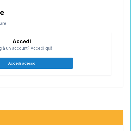
re
tare
Accedi
già un account? Accedi qui!
Accedi adesso