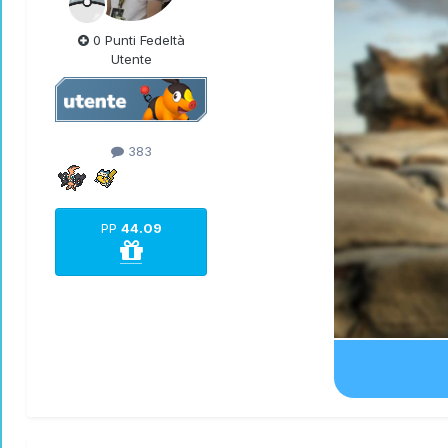
0 Punti Fedeltà
Utente
383
PP
44.09