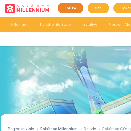
Forum
Sito
Poké
Millennium
PokéPoints Store
Iniziative
Premium Me
Pagina iniziale
Pokémon Millennium
Notizie
Pokémon GO: il 