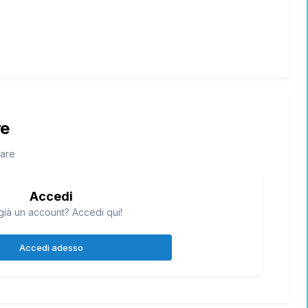
re
tare
Accedi
già un account? Accedi qui!
Accedi adesso