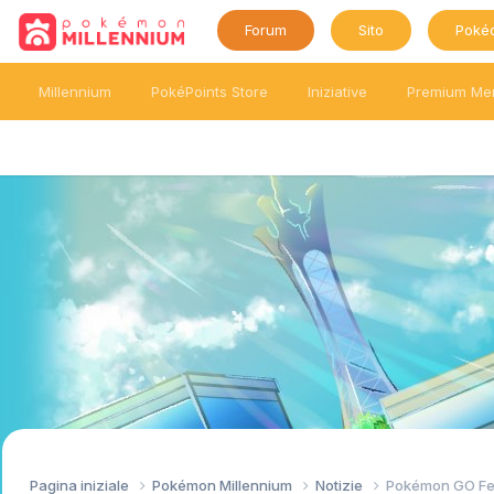
Forum
Sito
Poké
Millennium
PokéPoints Store
Iniziative
Premium Me
Pagina iniziale
Pokémon Millennium
Notizie
Pokémon GO Fest