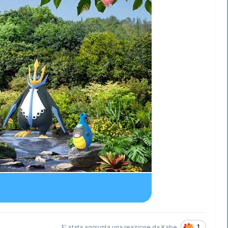
1
E' stata aggiunta una reazione da
Kabe