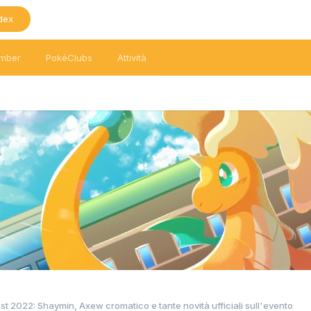
dex
mber
PokéClubs
Attività
 2022: Shaymin, Axew cromatico e tante novità ufficiali sull'evento