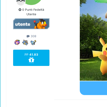
0 Punti Fedeltà
Utente
308
PP
41.83