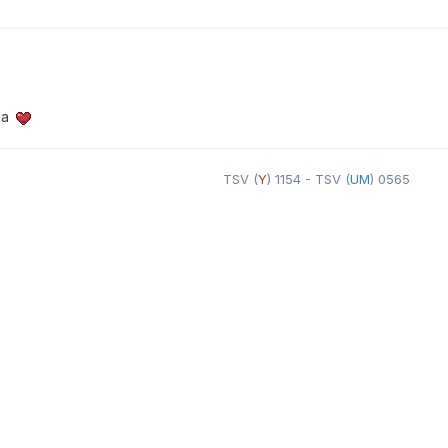
na
TSV (
Y
) 1154 - TSV (
UM
) 0565