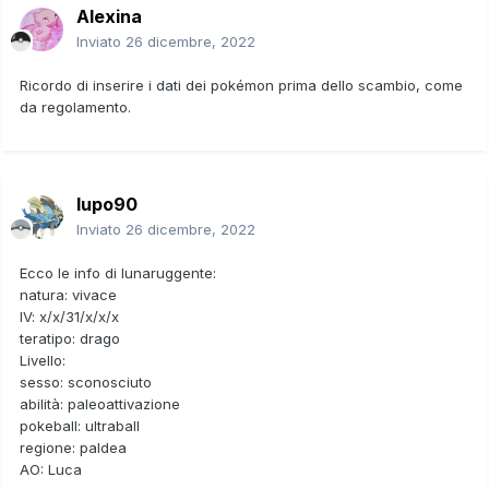
Alexina
Inviato
26 dicembre, 2022
Ricordo di inserire i dati dei pokémon prima dello scambio, come
da regolamento.
lupo90
Inviato
26 dicembre, 2022
Ecco le info di lunaruggente:
natura: vivace
IV: x/x/31/x/x/x
teratipo: drago
Livello:
sesso: sconosciuto
abilità: paleoattivazione
pokeball: ultraball
regione: paldea
AO: Luca