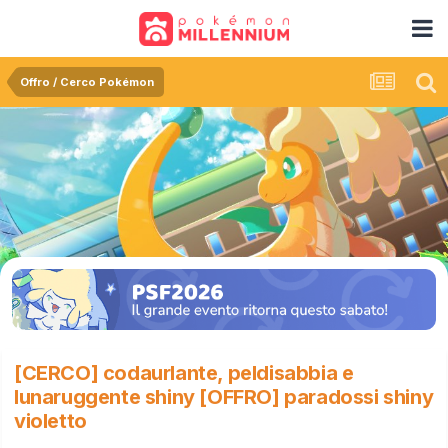
Offro / Cerco Pokémon
[CERCO] codaurlante, peldisabbia e
lunaruggente shiny [OFFRO] paradossi shiny
violetto