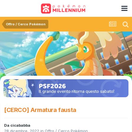
Offro / Cerco Pokémon
[CERCO] Armatura fausta
Da
cicababba
28 dicembre, 2022
in
Offro / Cerco Pokémon