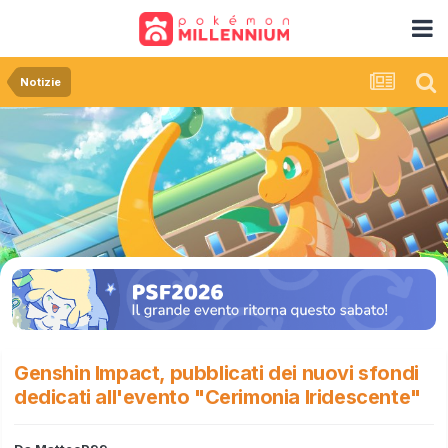
Notizie
Genshin Impact, pubblicati dei nuovi sfondi
dedicati all'evento "Cerimonia Iridescente"