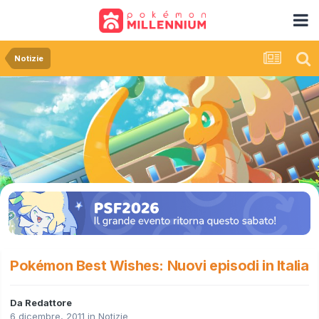
Notizie
Pokémon Best Wishes: Nuovi episodi in Italia
Da
Redattore
6 dicembre, 2011
in
Notizie