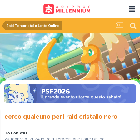
Raid Teracristal e Lotte Online
cerco qualcuno per i raid cristallo nero
Da
Fabio18
20 febbraio, 2024
in
Raid Teracristal e Lotte Online