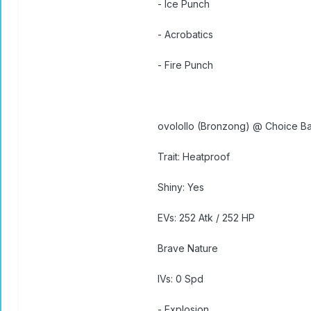
- Ice Punch
- Acrobatics
- Fire Punch
ovolollo (Bronzong) @ Choice B
Trait: Heatproof
Shiny: Yes
EVs: 252 Atk / 252 HP
Brave Nature
IVs: 0 Spd
- Explosion