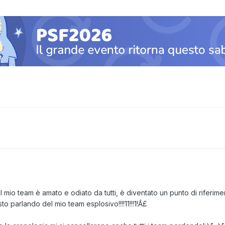
l mio team è amato e odiato da tutti, è diventato un punto di riferim
i sto parlando del mio team esplosivo!!!!11!!!1!Â£