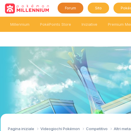
Forum
Sito
Poké
Millennium
PokéPoints Store
Iniziative
Premium Me
Pagina iniziale
Videogiochi Pokémon
Competitivo
Altri me