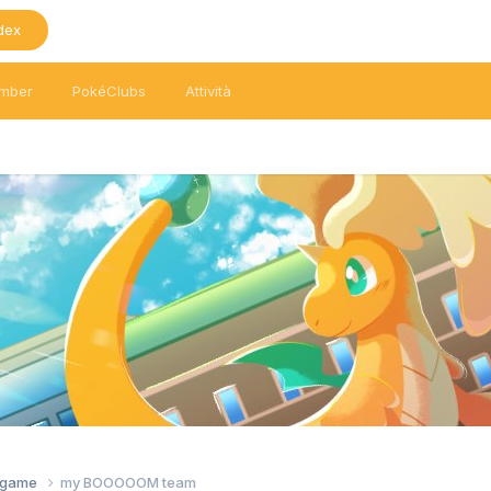
dex
mber
PokéClubs
Attività
tagame
my BOOOOOM team