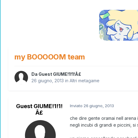
my BOOOOOM team
Da Guest GIUME!1!1!Â£
26 giugno, 2013
in
Altri metagame
Guest GIUME!1!1!
Inviato
26 giugno, 2013
Â£
che dire gente oramai nell arena i
negli incubi di grandi e piccini, s