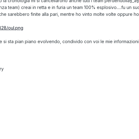
 la cronologia mi si cancellarono anche tutti i team perdendolià§_à
a team) creai in retta e in furia un team 100% esplosivo.....fu un su
 che sarebbero finite alla pari, mentre ho vinto molte volte oppure h
828/oul.png
si sta pian piano evolvendo, condivido con voi le mie informazioni 
ry