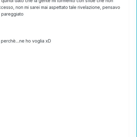
§ quindi dato che la gente mi tormentò con sfide che non
ccesso, non mi sarei mai aspettato tale rivelazione, pensavo
o pareggiato
perchè....ne ho voglia xD