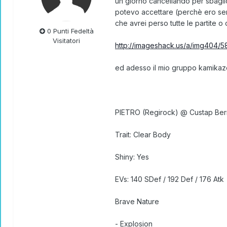
un giorno cancellando per sbaglio
potevo accettare (perchè ero senz
che avrei perso tutte le partite o
0 Punti Fedeltà
Visitatori
http://imageshack.us/a/img404/5
ed adesso il mio gruppo kamikaze 
PIETRO (Regirock) @ Custap Ber
Trait: Clear Body
Shiny: Yes
EVs: 140 SDef / 192 Def / 176 Atk
Brave Nature
- Explosion