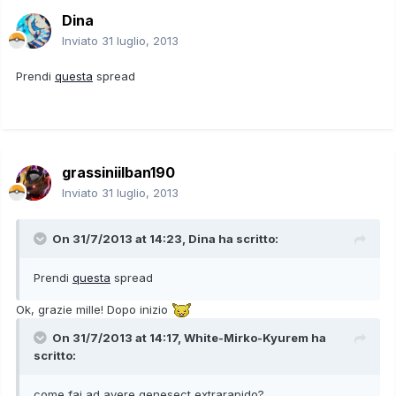
Dina
Inviato
31 luglio, 2013
Prendi
questa
spread
grassiniilban190
Inviato
31 luglio, 2013
On 31/7/2013 at 14:23, Dina ha scritto:
Prendi
questa
spread
Ok, grazie mille! Dopo inizio
On 31/7/2013 at 14:17, White-Mirko-Kyurem ha
scritto:
come fai ad avere genesect extrarapido?