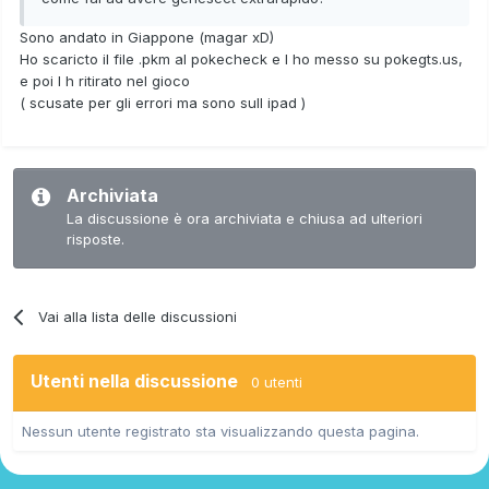
Sono andato in Giappone (magar xD)
Ho scaricto il file .pkm al pokecheck e l ho messo su pokegts.us,
e poi l h ritirato nel gioco
( scusate per gli errori ma sono sull ipad )
Archiviata
La discussione è ora archiviata e chiusa ad ulteriori
risposte.
Vai alla lista delle discussioni
Utenti nella discussione
0 utenti
Nessun utente registrato sta visualizzando questa pagina.