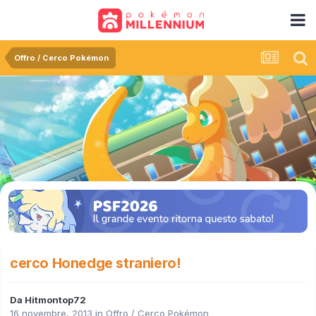
Offro / Cerco Pokémon
cerco Honedge straniero!
Da
Hitmontop72
16 novembre, 2013
in
Offro / Cerco Pokémon