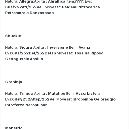
Natura:
Allegra
;Abilità :
Aliraffica
Item:????; Evs:
6Ps/252Att/252Vel
; Moveset:
Baldeali Nitrocarica
Retromarcia Danzaspada
Shuckle
Natura:
Sicura
Abilità :
Inversione
Item:
Avanzi
Evs:
6Ps/252Def/252Defsp
Moveset:
Tossina Riposo
Gettaguscio Assillo
Greninja
Natura:
Timida
Abilità :
Mutatipo
Item:
Assorbisfera
Evs:
6def/252Attsp/252Vel
Moveset:
Idropompa Geloraggio
Introforza Neropulsar
Manetric