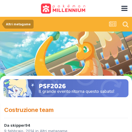
Altri metagame
Costruzione team
Da
skipper94
9 febbraio, 2014
in
Altri metagame