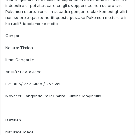
indebolire e poi attaccare cn gli sweppers xo non so prp che
Pokemon usare...vorrei in squadra gengar e blaziken poi gli altri
non so prp x questo ho ftt questo post...ke Pokemon mettere e in
ke ruoli? facciamo ke metto:
Gengar
Natura: Timida
Item: Gengarite
Abilità : Levitazione
Evs: 4PS/ 252 AttSp / 252 Vel
Moveset: Fangonda PallaOmbra Fulmine Magibrillio
Blaziken
Natura:Audace