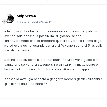
skipper94
Inviato
9 febbraio, 2014
è la prima volta che cerco di creare un vero team competitivo
avendo solo adesso la possibilità di giocare anche
online...premetto che so breedare quindi sorvoliamo il tema degli
ivs ed evs e quindi quando parlero di Pokemon parlo di 5 ivs sulle
statistiche giuste.
Non ho idea su come si crea un team, ho visto varie guide e ho
capito che servono: 2 sweepers 1 wall 1 tank 1 k mette punte o
levitoroccia e poi un altro o k cura o k attacca e scappa...
Adesso io avrei gia pensato a gengar(sweeper) gardevoir(tank) e
gli altri? mi date una mano??