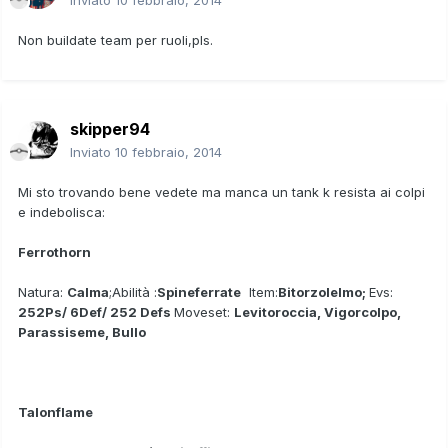
Non buildate team per ruoli,pls.
skipper94
Inviato
10 febbraio, 2014
Mi sto trovando bene vedete ma manca un tank k resista ai colpi
e indebolisca:
Ferrothorn
Natura:
Calma
;Abilità :
Spineferrate
Item:
Bitorzolelmo;
Evs:
252Ps/ 6Def/ 252 Defs
Moveset:
Levitoroccia, Vigorcolpo,
Parassiseme, Bullo
Talonflame