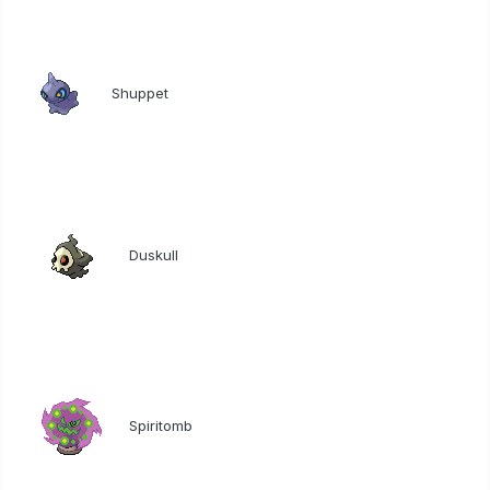
Shuppet
Duskull
Spiritomb