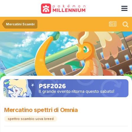
Mercatini Scambi
Mercatino spettri di Omnia
spettro scambio uova breed