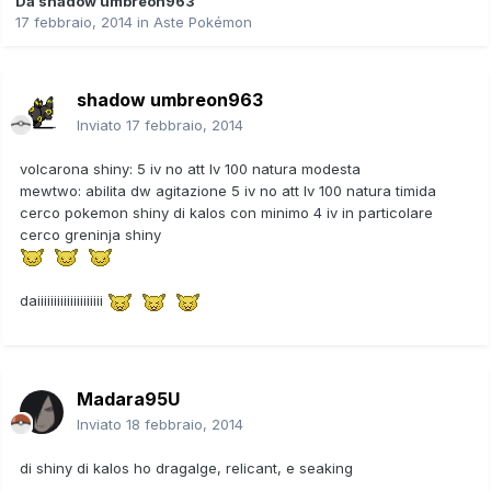
Da
shadow umbreon963
17 febbraio, 2014
in
Aste Pokémon
shadow umbreon963
Inviato
17 febbraio, 2014
volcarona shiny: 5 iv no att lv 100 natura modesta
mewtwo: abilita dw agitazione 5 iv no att lv 100 natura timida
cerco pokemon shiny di kalos con minimo 4 iv in particolare
cerco greninja shiny
daiiiiiiiiiiiiiiiiiiii
Madara95U
Inviato
18 febbraio, 2014
di shiny di kalos ho dragalge, relicant, e seaking