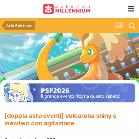
Aste Pokémon
[doppia asta eventi] volcarona shiny e
mewtwo con agitazione