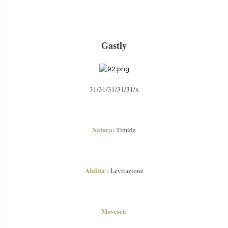
Gastly
31/31/31/31/31/x
Natura:
Timida
Abilità :
Levitazione
Moveset: