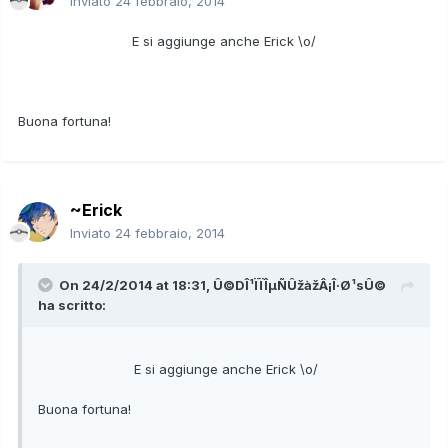
Inviato
24 febbraio, 2014
E si aggiunge anche Erick \o/
Buona fortuna!
~Erick
Inviato
24 febbraio, 2014
On 24/2/2014 at 18:31, Û©DÎ¹ÏÏÎµÑÛžàžÂ¡Î·Ø¹sÛ©
ha scritto:
E si aggiunge anche Erick \o/
Buona fortuna!