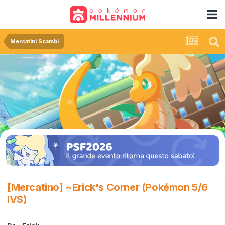
Mercatini Scambi
[Mercatino] ~Erick's Corner (Pokémon 5/6
IVS)