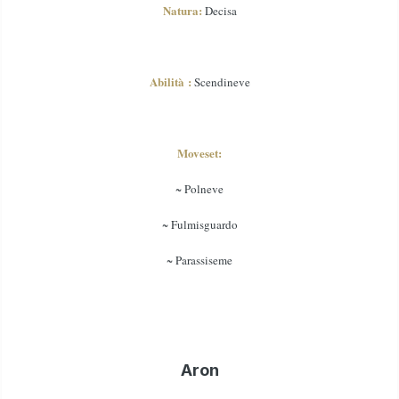
Natura:
Decis
a
Abilità :
Scendineve
Moveset:
~ Polneve
~ Fulmisguardo
~ Parassiseme
Aron