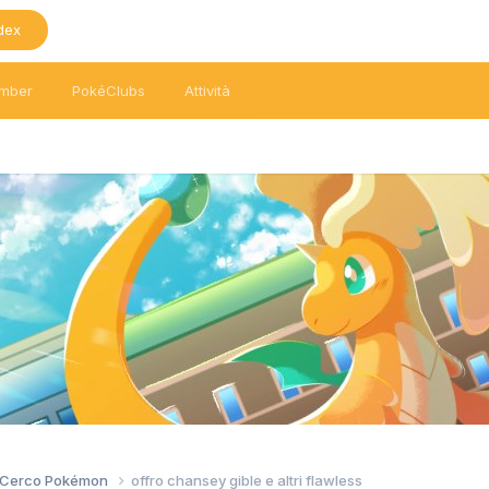
dex
mber
PokéClubs
Attività
/ Cerco Pokémon
offro chansey gible e altri flawless