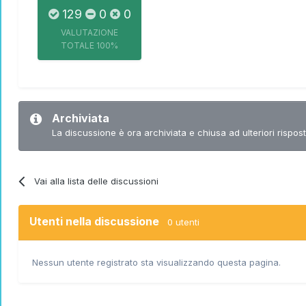
129
0
0
VALUTAZIONE
TOTALE
100%
Archiviata
La discussione è ora archiviata e chiusa ad ulteriori rispost
Vai alla lista delle discussioni
Utenti nella discussione
0 utenti
Nessun utente registrato sta visualizzando questa pagina.