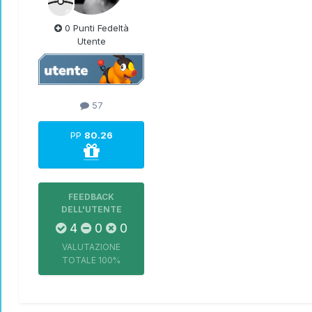
0 Punti Fedeltà
Utente
57
PP
80.26
FEEDBACK
DELL'UTENTE
4
0
0
VALUTAZIONE
TOTALE
100%