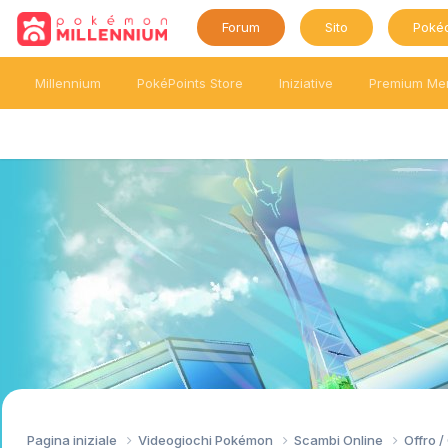
Forum
Sito
Poké
Millennium
PokéPoints Store
Iniziative
Premium Me
Pagina iniziale
Videogiochi Pokémon
Scambi Online
Offro 