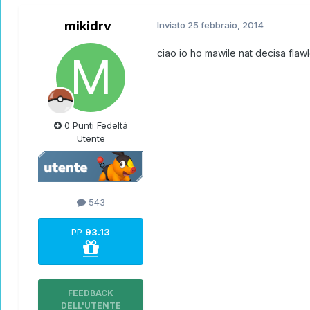
mikidrv
Inviato
25 febbraio, 2014
ciao io ho mawile nat decisa flaw
0 Punti Fedeltà
Utente
543
PP
93.13
FEEDBACK
DELL'UTENTE