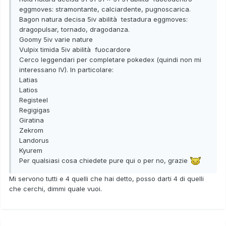
eggmoves: stramontante, calciardente, pugnoscarica.
Bagon natura decisa 5iv abilità testadura eggmoves:
dragopulsar, tornado, dragodanza.
Goomy 5iv varie nature
Vulpix timida 5iv abilità fuocardore
Cerco leggendari per completare pokedex (quindi non mi
interessano IV). In particolare:
Latias
Latios
Registeel
Regigigas
Giratina
Zekrom
Landorus
Kyurem
Per qualsiasi cosa chiedete pure qui o per no, grazie
Mi servono tutti e 4 quelli che hai detto, posso darti 4 di quelli
che cerchi, dimmi quale vuoi.