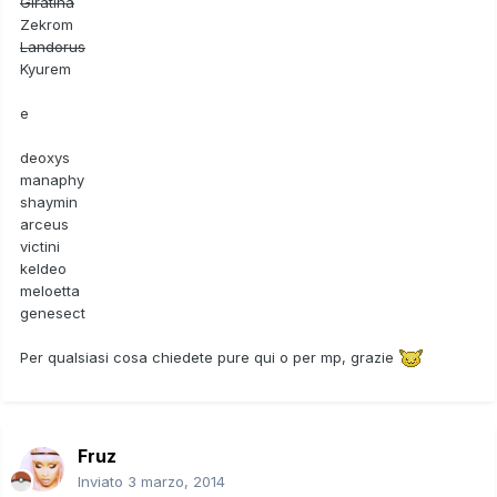
Giratina
Zekrom
Landorus
Kyurem
e
deoxys
manaphy
shaymin
arceus
victini
keldeo
meloetta
genesect
Per qualsiasi cosa chiedete pure qui o per mp, grazie
Fruz
Inviato
3 marzo, 2014