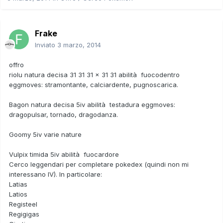
Frake
Inviato
3 marzo, 2014
offro
riolu natura decisa 31 31 31 x 31 31 abilità fuocodentro
eggmoves: stramontante, calciardente, pugnoscarica.
Bagon natura decisa 5iv abilità testadura eggmoves:
dragopulsar, tornado, dragodanza.
Goomy 5iv varie nature
Vulpix timida 5iv abilità fuocardore
Cerco leggendari per completare pokedex (quindi non mi
interessano IV). In particolare:
Latias
Latios
Registeel
Regigigas