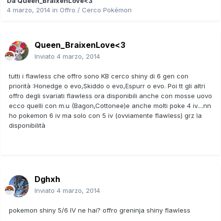
Da
Queen_BraixenLove<3
4 marzo, 2014
in
Offro / Cerco Pokémon
Queen_BraixenLove<3
Inviato
4 marzo, 2014
tutti i flawless che offro sono KB cerco shiny di 6 gen con
priorità :Honedge o evo,Skiddo o evo,Espurr o evo. Poi tt gli altri
offro degli svariati flawless ora disponibili anche con mosse uovo
ecco quelli con m.u (Bagon,Cottonee)e anche molti poke 4 iv....nn
ho pokemon 6 iv ma solo con 5 iv (ovviamente flawless) grz la
disponibilità
Dghxh
Inviato
4 marzo, 2014
pokemon shiny 5/6 IV ne hai? offro greninja shiny flawless