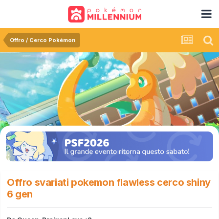
Offro / Cerco Pokémon
Offro svariati pokemon flawless cerco shiny
6 gen