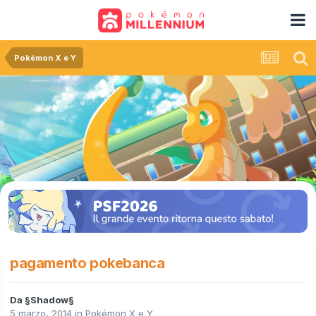
Pokémon X e Y
pagamento pokebanca
Da
§Shadow§
5 marzo, 2014
in
Pokémon X e Y