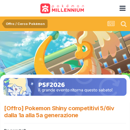
Offro / Cerco Pokémon
[Offro] Pokemon Shiny competitivi 5/6iv
dalla 1a alla 5a generazione