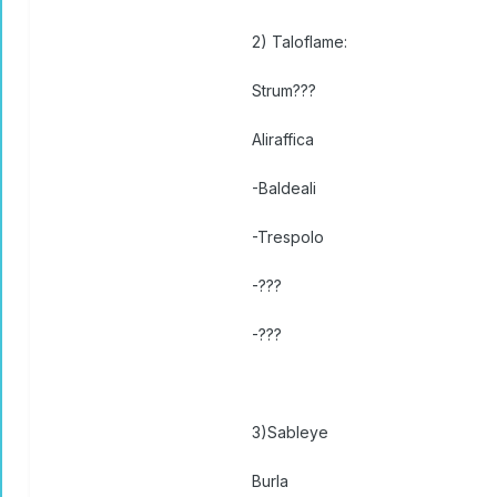
2) Taloflame:
Strum???
Aliraffica
-Baldeali
-Trespolo
-???
-???
3)Sableye
Burla