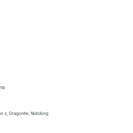
omp
gon z, Dragonite, Nidoking