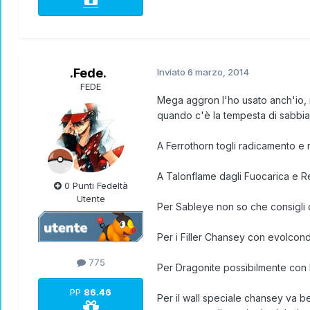
.Fede.
Inviato
6 marzo, 2014
FEDE
Mega aggron l'ho usato anch'io, ma
quando c'è la tempesta di sabbia 
A Ferrothorn togli radicamento e 
A Talonflame dagli Fuocarica e 
0 Punti Fedeltà
Utente
Per Sableye non so che consigli d
Per i Filler Chansey con evolco
775
Per Dragonite possibilmente con 
PP
86.46
Per il wall speciale chansey va b