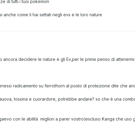
ze di tutti i tuoi pokemon
 anche come li hai settati negli evs e le loro nature
o ancora decidere le nature e gli Ev,per le prime penso di attenermi 
tenessi radicamento su ferrothorn al posto di protezione dite che 
uova, tossina e cuorardore, potrebbe andare? so che è una combo or
aevo con le abilità migliori a parer vostro(escluso Kanga che uso g