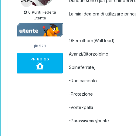
Dunque sono qua per chiedervi un
0 Punti Fedeltà
La mia idea era di utilizzare pri
Utente
1)Ferrothorn(Wall lead):
573
Avanzi/Bitorzolelmo,
PP
80.26
Spineferrate,
-Radicamento
-Protezione
-Vortexpalla
-Parassiseme/punte