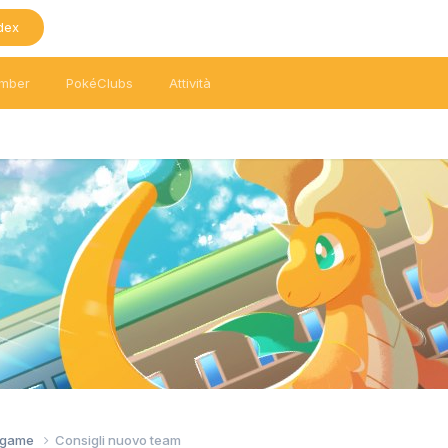
dex
mber
PokéClubs
Attività
tagame
Consigli nuovo team