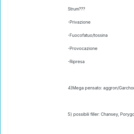
Strum???
-Privazione
-Fuocofatuo/tossina
-Provocazione
-Ripresa
4)Mega pensato: aggron/Garch
5) possibili filler: Chansey, Pory