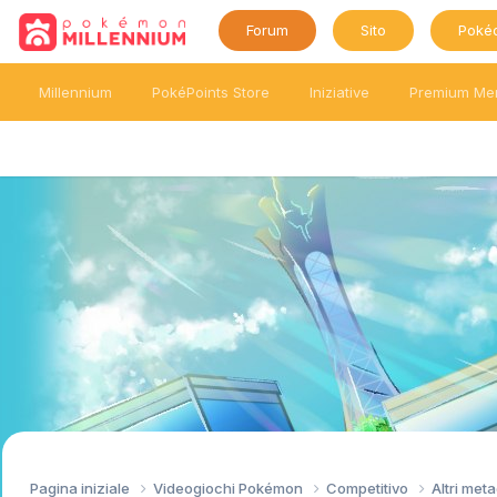
Forum
Sito
Poké
Millennium
PokéPoints Store
Iniziative
Premium Me
Pagina iniziale
Videogiochi Pokémon
Competitivo
Altri me