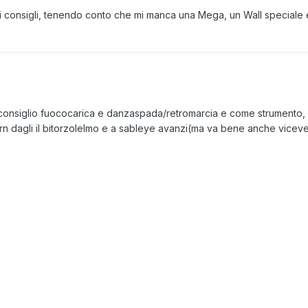
tieri consigli, tenendo conto che mi manca una Mega, un Wall specia
 ti consiglio fuococarica e danzaspada/retromarcia e come strument
horn dagli il bitorzolelmo e a sableye avanzi(ma va bene anche vicev