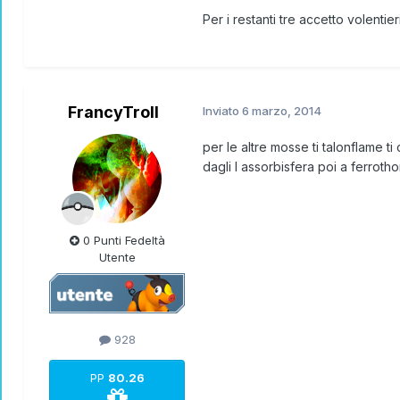
Per i restanti tre accetto volen
FrancyTroll
Inviato
6 marzo, 2014
per le altre mosse ti talonflame
dagli l assorbisfera poi a ferrot
0 Punti Fedeltà
Utente
928
PP
80.26