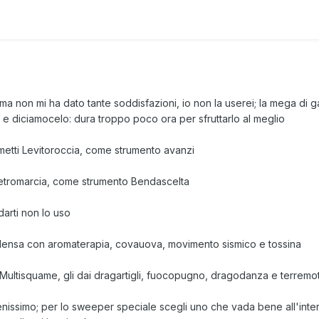
 non mi ha dato tante soddisfazioni, io non la userei; la mega di gar
e diciamocelo: dura troppo poco ora per sfruttarlo al meglio
metti Levitoroccia, come strumento avanzi
Retromarcia, come strumento Bendascelta
arti non lo uso
ndensa con aromaterapia, covauova, movimento sismico e tossina
Multisquame, gli dai dragartigli, fuocopugno, dragodanza e terremo
enissimo; per lo sweeper speciale scegli uno che vada bene all'inter