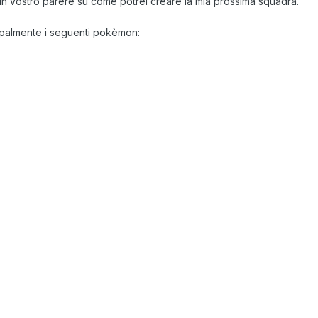
 vostro parere su come potrei creare la mia prossima squadra.
ncipalmente i seguenti pokèmon: