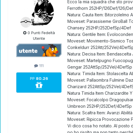
Ecco la mia squadra che sto prov
Ferrothorn 252HP/126Def/126/De
Natura: Cauta Item: Bitorzolelmo Ab
Moveset: Parassiseme GiroBall To
Chansey 252HP/252DefSp/4Def
0 Punti Fedeltà
Natura: Gentile Item: Evolocondens
Utente
Moveset: Movimento-Sismico Tos
Conkeldurr 252Att/252Vel/4DefS
Natura: Decisa Item: Bendascelta 
Moveset: Martelpugno Fuocopugn
111
Gengar 252AttSp/252Vel/4DefSp
Natura: Timida Item: Stolascelta Ab
PP
80.26
Moveset: Pallaombra Fulmine Daz
Charizard 252AttSp/252Vel/4Def
Natura Timida Item Charizardite Y 
Moveset: Focalcolpo Dragopulsa
Umbreon 252HP/252Def/4DefSp
Natura: Scaltra Item: Avanzi Abilit
Moveset: Ripicca Provocazione 
Vi dico cosa ho notato. Al posto
po ho risolto ma non tanto perché