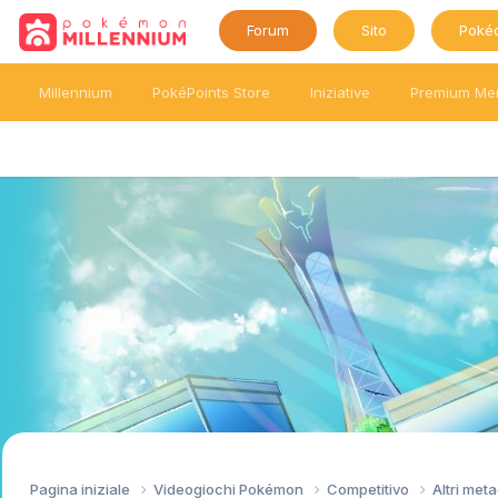
Forum
Sito
Poké
Millennium
PokéPoints Store
Iniziative
Premium Me
Pagina iniziale
Videogiochi Pokémon
Competitivo
Altri me