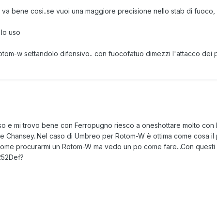
va bene cosi..se vuoi una maggiore precisione nello stab di fuoco, 
 lo uso
otom-w settandolo difensivo.. con fuocofatuo dimezzi l'attacco dei 
 uso e mi trovo bene con Ferropugno riesco a oneshottare molto co
e Chansey..Nel caso di Umbreo per Rotom-W è ottima come cosa il p
 come procurarmi un Rotom-W ma vedo un po come fare...Con questi 
252Def?