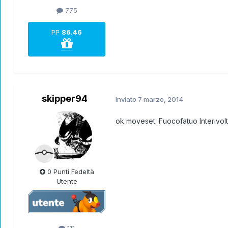
775
PP
86.46
skipper94
Inviato
7 marzo, 2014
ok moveset: Fuocofatuo Interivo
0 Punti Fedeltà
Utente
111