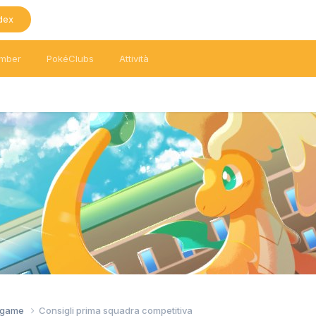
dex
mber
PokéClubs
Attività
tagame
Consigli prima squadra competitiva