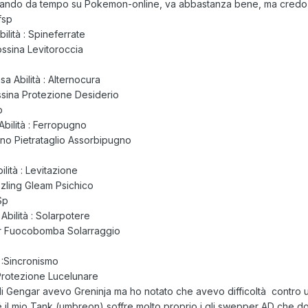
ando da tempo su Pokemon-online, va abbastanza bene, ma credo che
fsp
ilità : Spineferrate
ssina Levitoroccia
a Abilità : Alternocura
sina Protezione Desiderio
p
Abilità : Ferropugno
o Pietrataglio Assorbipugno
ilità : Levitazione
zling Gleam Psichico
Sp
Abilità : Solarpotere
r Fuocobomba Solarraggio
à :Sincronismo
Protezione Lucelunare
 di Gengar avevo Greninja ma ho notato che avevo difficoltà contro
 il mio Tank (umbreon) soffre molto proprio i gli swepper AD che do