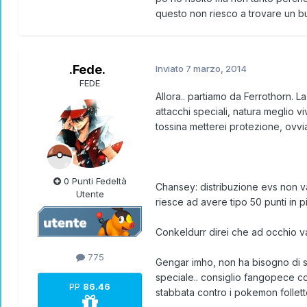
questo non riesco a trovare un b
.Fede.
Inviato
7 marzo, 2014
FEDE
Allora.. partiamo da Ferrothorn. L
attacchi speciali, natura meglio 
tossina metterei protezione, ov
0 Punti Fedeltà
Chansey: distribuzione evs non va 
Utente
riesce ad avere tipo 50 punti in pi
Conkeldurr direi che ad occhio va
775
Gengar imho, non ha bisogno di s
speciale.. consiglio fangopece 
PP
86.46
stabbata contro i pokemon follett