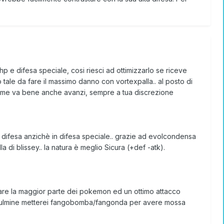
hp e difesa speciale, cosi riesci ad ottimizzarlo se riceve
 tale da fare il massimo danno con vortexpalla.. al posto di
come va bene anche avanzi, sempre a tua discrezione
in difesa anzichè in difesa speciale.. grazie ad evolcondensa
a di blissey.. la natura è meglio Sicura (+def -atk).
are la maggior parte dei pokemon ed un ottimo attacco
i fulmine metterei fangobomba/fangonda per avere mossa