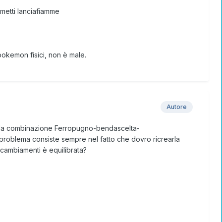
metti lanciafiamme
pokemon fisici, non è male.
Autore
n la combinazione Ferropugno-bendascelta-
roblema consiste sempre nel fatto che dovro ricrearla
cambiamenti è equilibrata?