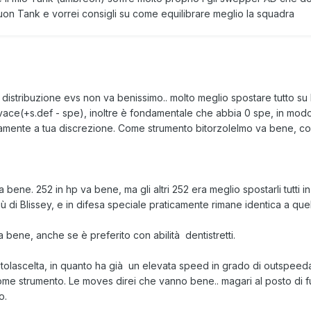
uon Tank e vorrei consigli su come equilibrare meglio la squadra
a distribuzione evs non va benissimo.. molto meglio spostare tutto su 
vivace(+s.def - spe), inoltre è fondamentale che abbia 0 spe, in modo
viamente a tua discrezione. Come strumento bitorzolelmo va bene, 
bene. 252 in hp va bene, ma gli altri 252 era meglio spostarli tutti 
ù di Blissey, e in difesa speciale praticamente rimane identica a quell
 bene, anche se è preferito con abilità dentistretti.
tolascelta, in quanto ha già un elevata speed in grado di outspeed
come strumento. Le moves direi che vanno bene.. magari al posto d
o.