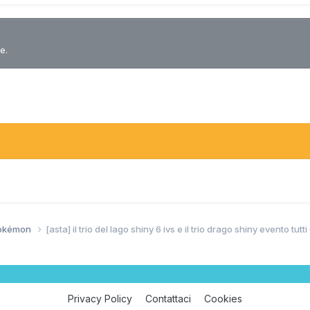
e.
Pokémon
[asta] il trio del lago shiny 6 ivs e il trio drago shiny evento tutti 
Privacy Policy
Contattaci
Cookies