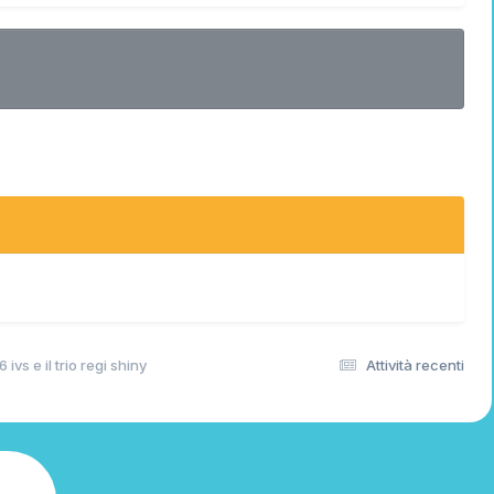
6 ivs e il trio regi shiny
Attività recenti