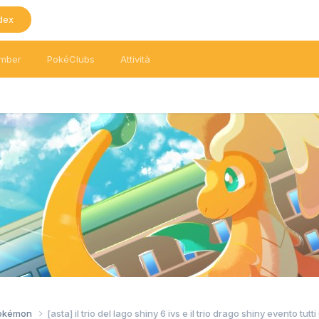
dex
mber
PokéClubs
Attività
Pokémon
[asta] il trio del lago shiny 6 ivs e il trio drago shiny evento tutti 