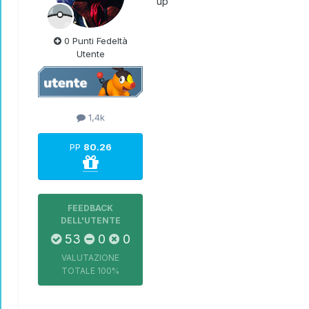
up
0 Punti Fedeltà
Utente
1,4k
PP
80.26
FEEDBACK
DELL'UTENTE
53
0
0
VALUTAZIONE
TOTALE
100%