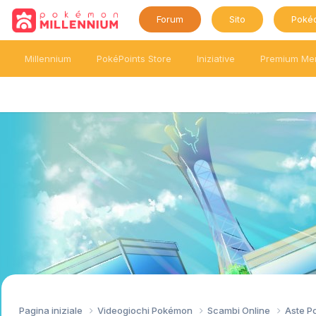
Forum
Sito
Poké
Millennium
PokéPoints Store
Iniziative
Premium Me
Pagina iniziale
Videogiochi Pokémon
Scambi Online
Aste 