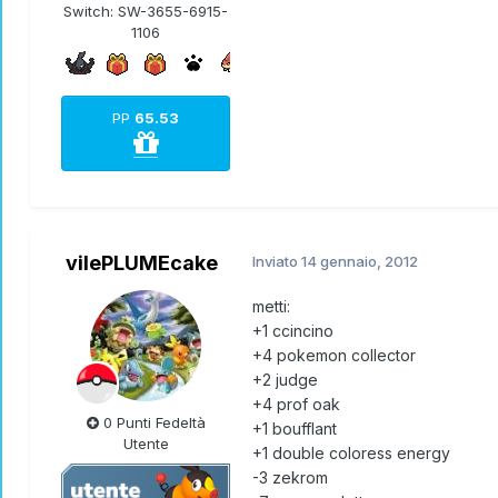
Switch:
SW-3655-6915-
1106
PP
65.53
vilePLUMEcake
Inviato
14 gennaio, 2012
metti:
+1 ccincino
+4 pokemon collector
+2 judge
+4 prof oak
0 Punti Fedeltà
+1 boufflant
Utente
+1 double coloress energy
-3 zekrom