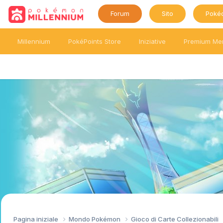
Forum
Sito
Poké
Millennium
PokéPoints Store
Iniziative
Premium Me
Pagina iniziale
Mondo Pokémon
Gioco di Carte Collezionabili