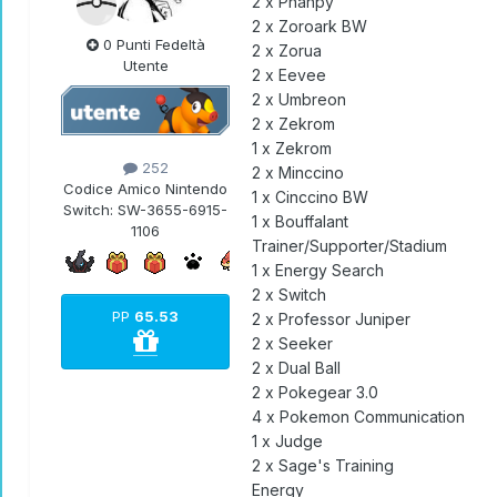
2 x Phanpy
2 x Zoroark BW
0 Punti Fedeltà
2 x Zorua
Utente
2 x Eevee
2 x Umbreon
2 x Zekrom
1 x Zekrom
252
2 x Minccino
Codice Amico Nintendo
1 x Cinccino BW
Switch:
SW-3655-6915-
1 x Bouffalant
1106
Trainer/Supporter/Stadium
1 x Energy Search
2 x Switch
PP
65.53
2 x Professor Juniper
2 x Seeker
2 x Dual Ball
2 x Pokegear 3.0
4 x Pokemon Communication
1 x Judge
2 x Sage's Training
Energy