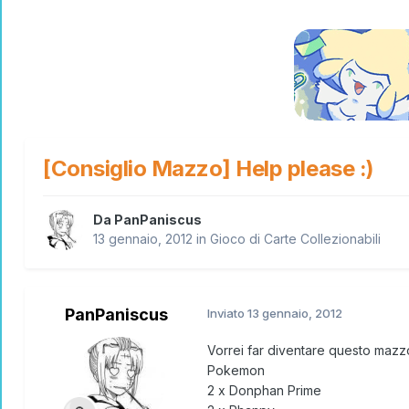
[Consiglio Mazzo] Help please :)
Da
PanPaniscus
13 gennaio, 2012
in
Gioco di Carte Collezionabili
PanPaniscus
Inviato
13 gennaio, 2012
Vorrei far diventare questo mazzo
Pokemon
2 x Donphan Prime