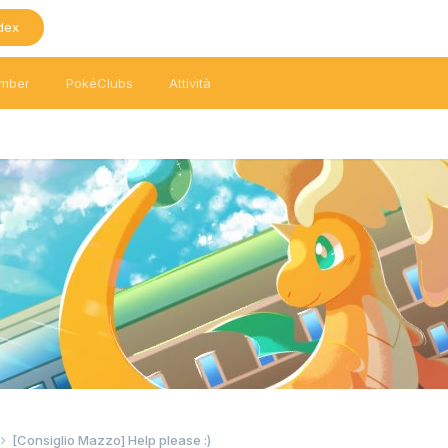
dex
mber
PokéClubs
Attività
[Consiglio Mazzo] Help please :)