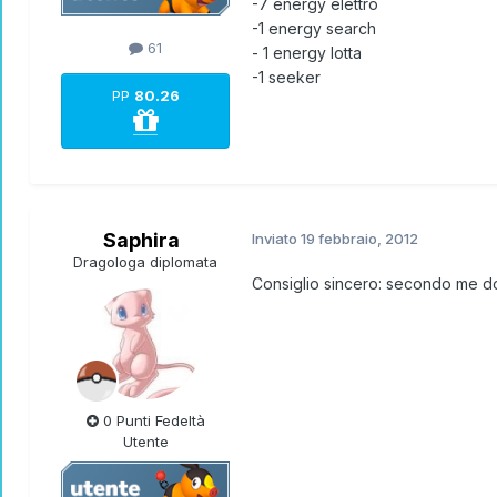
-7 energy elettro
-1 energy search
61
- 1 energy lotta
-1 seeker
PP
80.26
Saphira
Inviato
19 febbraio, 2012
Dragologa diplomata
Consiglio sincero: secondo me dov
0 Punti Fedeltà
Utente