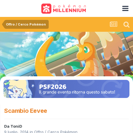
Offro / Cerco Pokémon
Scambio Eevee
Da
ToniD
9 luglio, 2014
in
Offro / Cerco Pokémon