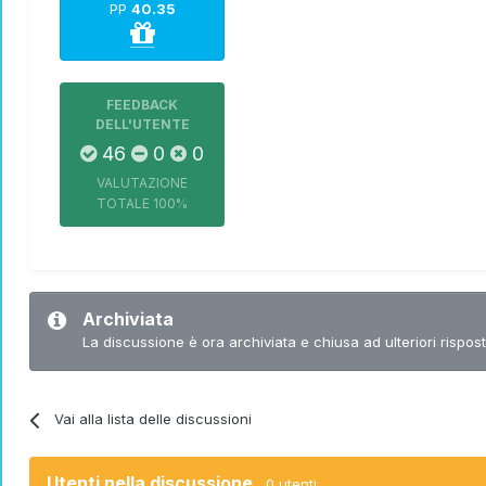
PP
40.35
FEEDBACK
DELL'UTENTE
46
0
0
VALUTAZIONE
TOTALE
100%
Archiviata
La discussione è ora archiviata e chiusa ad ulteriori rispost
Vai alla lista delle discussioni
Utenti nella discussione
0 utenti