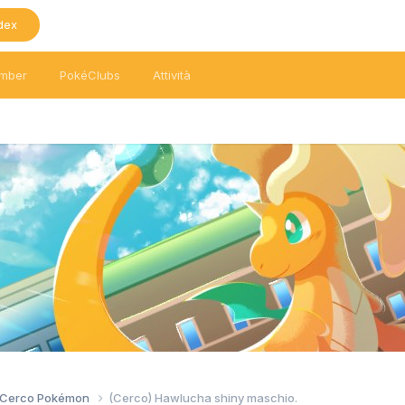
dex
mber
PokéClubs
Attività
/ Cerco Pokémon
(Cerco) Hawlucha shiny maschio.