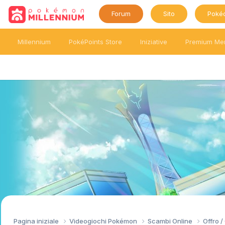
Forum
Sito
Poké
Millennium
PokéPoints Store
Iniziative
Premium Me
Pagina iniziale
Videogiochi Pokémon
Scambi Online
Offro 