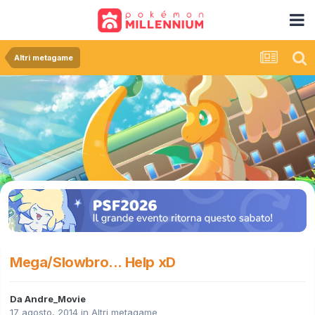
Altri metagame
Mega/Slowbro... Help xD
Da
Andre_Movie
17 agosto, 2014
in
Altri metagame