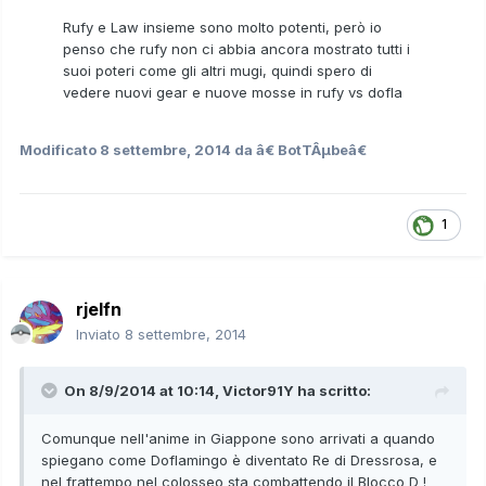
Rufy e Law insieme sono molto potenti, però io
penso che rufy non ci abbia ancora mostrato tutti i
suoi poteri come gli altri mugi, quindi spero di
vedere nuovi gear e nuove mosse in rufy vs dofla
Modificato
8 settembre, 2014
da â€ BotTÂµbeâ€
1
rjelfn
Inviato
8 settembre, 2014
On 8/9/2014 at 10:14, Victor91Y ha scritto:
Comunque nell'anime in Giappone sono arrivati a quando
spiegano come Doflamingo è diventato Re di Dressrosa, e
nel frattempo nel colosseo sta combattendo il Blocco D !