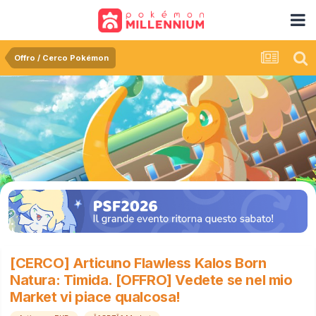
Offro / Cerco Pokémon
[CERCO] Articuno Flawless Kalos Born
Natura: Timida. [OFFRO] Vedete se nel mio
Market vi piace qualcosa!