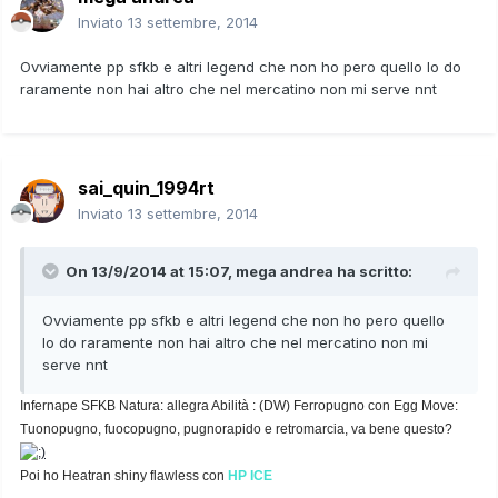
Inviato
13 settembre, 2014
Ovviamente pp sfkb e altri legend che non ho pero quello lo do
raramente non hai altro che nel mercatino non mi serve nnt
sai_quin_1994rt
Inviato
13 settembre, 2014
On 13/9/2014 at 15:07, mega andrea ha scritto:
Ovviamente pp sfkb e altri legend che non ho pero quello
lo do raramente non hai altro che nel mercatino non mi
serve nnt
Infernape SFKB Natura: allegra Abilità : (DW) Ferropugno con Egg Move:
Tuonopugno, fuocopugno, pugnorapido e retromarcia, va bene questo?
Poi ho Heatran shiny flawless con
HP ICE