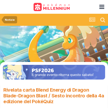
Notizie
Rivelata carta Blend Energy di Dragon
Blade-Dragon Blast / Sesto incontro della 4a
edizione del PokéQuiz