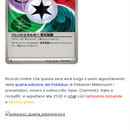
Ricordo inoltre che
questa sera
avrà luogo il
sesto appuntamento
della
quarta edizione del PokéQuiz
di Pokémon Millennium! I
presentatori, ovvero il sottoscritto
Viper
,
Cherrim93
,
Kaito
e
rocky89
, vi aspettano
alle 21.00
in
chat
con
tantissime domande
e
favolosi premi
.