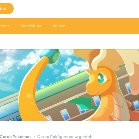
dex
mber
PokéClubs
Attività
/ Cerco Pokémon
Cerco Pokègenner urgenteh