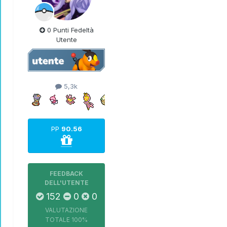
0 Punti Fedeltà
Utente
5,3k
PP
90.56
FEEDBACK
DELL'UTENTE
152
0
0
VALUTAZIONE
TOTALE
100%