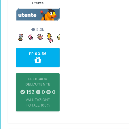
Utente
5,3k
PP
90.56
FEEDBACK
DELL'UTENTE
152
0
0
VALUTAZIONE
TOTALE
100%