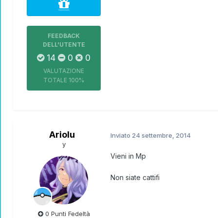
FEEDBACK
DELL'UTENTE
14
0
0
VALUTAZIONE
TOTALE
100%
Ariolu
Inviato
24 settembre, 2014
y
Vieni in Mp
Non siate cattifi
0 Punti Fedeltà