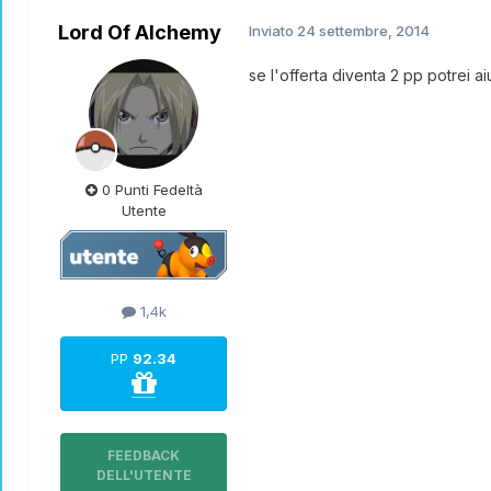
Lord Of Alchemy
Inviato
24 settembre, 2014
se l'offerta diventa 2 pp potrei aiut
0 Punti Fedeltà
Utente
1,4k
PP
92.34
FEEDBACK
DELL'UTENTE