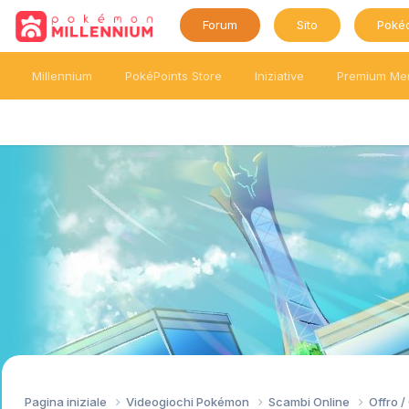
Forum
Sito
Poké
Millennium
PokéPoints Store
Iniziative
Premium Me
Pagina iniziale
Videogiochi Pokémon
Scambi Online
Offro 