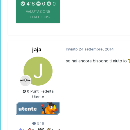
418
0
0
VALUTAZIONE
TOTALE
100%
jaja
Inviato
24 settembre, 2014
se hai ancora bisogno ti aiuto io
0 Punti Fedeltà
Utente
546