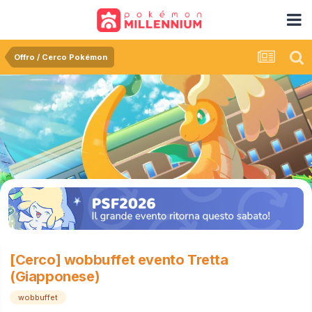
Offro / Cerco Pokémon
[Cerco] wobbuffet evento Tretta
(Giapponese)
wobbuffet