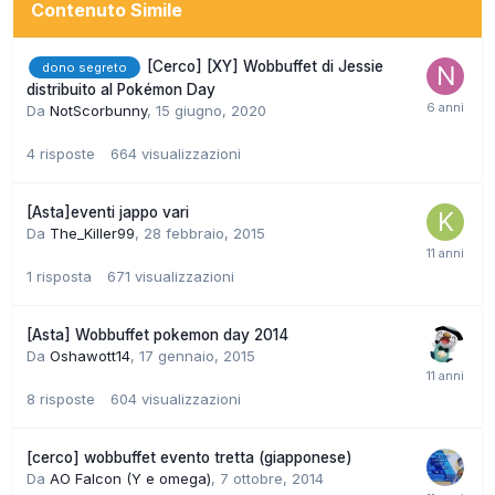
Contenuto Simile
[Cerco] [XY] Wobbuffet di Jessie
dono segreto
distribuito al Pokémon Day
Da
NotScorbunny
,
15 giugno, 2020
4
risposte
664
visualizzazioni
[Asta]eventi jappo vari
Da
The_Killer99
,
28 febbraio, 2015
1
risposta
671
visualizzazioni
[Asta] Wobbuffet pokemon day 2014
Da
Oshawott14
,
17 gennaio, 2015
8
risposte
604
visualizzazioni
[cerco] wobbuffet evento tretta (giapponese)
Da
AO Falcon (Y e omega)
,
7 ottobre, 2014