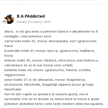
B.A.PAddicted
Inviato
23 marzo, 2012
allora... io sto giocando a pokemon bianco e attualmente ho 6
medaglie, i miei pokemon sono:
carracosta livello 42, mosse: idrovampata, surf, sgranocchio,
frana
krookodile livello 41, mosse: ripicca, sgranocchio, battiterra,
fossa
emboar livello 40, mosse: riduttore, nitrocarica, marchiafuoco,
calciobasso (lo so le sue mosse sono orribili)
eelektrik livello 40, mosse: sgranocchio, fulmine, scintilla,
raggioscossa
axew livelllo 37, lo sto allenando, mosse: dragodanza,
lacerazione, falsofinale, dragartigli (appena posso gli tolgo
falsofinale)
non ho ben capito se questa è la sezione giusta, ma mi
servirebbe che voi mi diceste se vanno bene le mosse e quale
pokemon andrebbe bene come sesto membro della mia squadra,