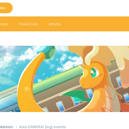
dex
mber
PokéClubs
Attività
Pokémon
Asta DARKRAI (ing) evento