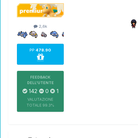
2,6k
PP
478.90
FEEDBACK
DELL'UTENTE
142
0
1
VALUTAZIONE
TOTALE
99.3%