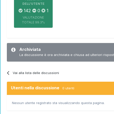
DELL'UTENTE
142
0
1
VALUTAZIONE
TOTALE
99.3%
Archiviata
La discussione è ora archiviata e chiusa ad ulteriori rispost
Vai alla lista delle discussioni
Utenti nella discussione
0 utenti
Nessun utente registrato sta visualizzando questa pagina.