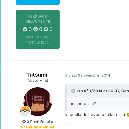
FEEDBACK
DELL'UTENTE
3
0
0
VALUTAZIONE
TOTALE
100%
Tatsumi
Inviato
9 novembre, 2014
Never Mind
On 9/11/2014 at 20:37, Cora
in che ball è?
In quella dell'evento tutta rossa
0 Punti Fedeltà
Premium Member