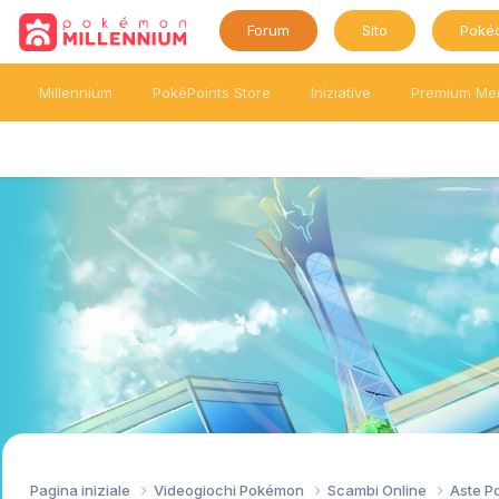
Forum
Sito
Poké
Millennium
PokéPoints Store
Iniziative
Premium Me
Pagina iniziale
Videogiochi Pokémon
Scambi Online
Aste 