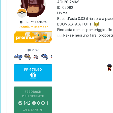
AO: 2012MAY
ID: 05092
Unima
Base d'asta 0.03 il rialzo e a pia
0 Punti Fedeltà
BUON'ASTA A TUTTi
Premium Member
Fine asta domani pomeriggio alle
ï¸ï¸ï¸Ps- se nessuno farà proposte 
2,6k
PP
478.90
FEEDBACK
DELL'UTENTE
142
0
1
VALUTAZIONE