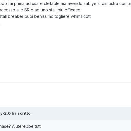
modo fai prima ad usare clefable,ma avendo sablye si dimostra comu
cesso alle SR e ad uno stall più efficace.
ll breaker puoi benissimo togliere whimsicott.
..
y-2.0 ha scritto:
hase? Aiuterebbe tutti.