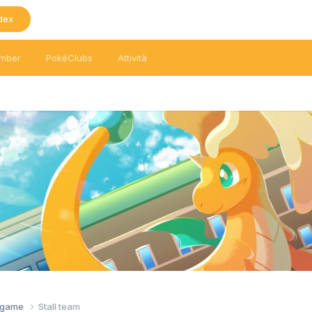
dex
mber
PokéClubs
Attività
tagame
Stall team