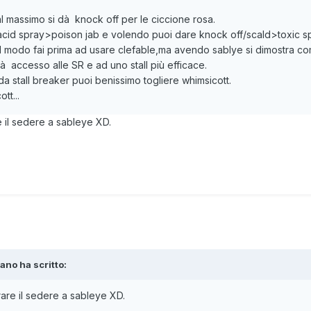
al massimo si dà knock off per le ciccione rosa.
acid spray>poison jab e volendo puoi dare knock off/scald>toxic sp
el modo fai prima ad usare clefable,ma avendo sablye si dimostra c
 accesso alle SR e ad uno stall più efficace.
stall breaker puoi benissimo togliere whimsicott.
tt...
e il sedere a sableye XD.
ano ha scritto:
rare il sedere a sableye XD.