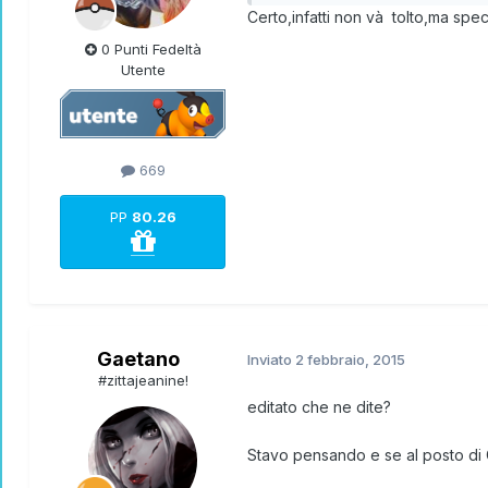
Certo,infatti non và tolto,ma sp
0 Punti Fedeltà
Utente
669
PP
80.26
Gaetano
Inviato
2 febbraio, 2015
#zittajeanine!
editato che ne dite?
Stavo pensando e se al posto di 