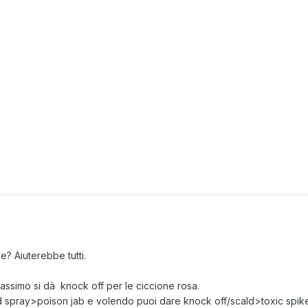
e? Aiuterebbe tutti.
massimo si dà knock off per le ciccione rosa.
d spray>poison jab e volendo puoi dare knock off/scald>toxic spik