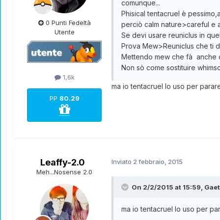
comunque...
Phisical tentacruel è pessimo,
0 Punti Fedeltà
perciò calm nature>careful e 
Utente
Se devi usare reuniclus in qu
Prova Mew>Reuniclus che ti dà
Mettendo mew che fà anche da 
Non sò come sostituire whimsco
1,6k
ma io tentacruel lo uso per parar
PP
80.29
Leaffy-2.0
Inviato
2 febbraio, 2015
Meh...Nosense 2.0
On 2/2/2015 at 15:59, Gaet
ma io tentacruel lo uso per pa