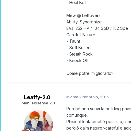
- Heal Bell
Mew @ Leftovers
Ability: Syncronize
EVs: 252 HP / 104 SpD / 152 Spe
Carefull Nature
- Taunt
- Soft Boiled
- Steath Rock
- Knock Off
Come potrei migliorarlo?
Leaffy-2.0
Inviato
2 febbraio, 2015
Meh...Nosense 2.0
Perché non scrivi la building phas
comunque...
Phisical tentacruel è pessimo,al 
perciò calm nature>careful e aci