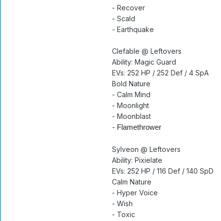
- Recover
- Scald
- Earthquake
Clefable @ Leftovers
Ability: Magic Guard
EVs: 252 HP / 252 Def / 4 SpA
Bold Nature
- Calm Mind
- Moonlight
- Moonblast
-
Flamethrower
Sylveon @ Leftovers
Ability: Pixielate
EVs: 252 HP / 116 Def / 140 SpD
Calm Nature
- Hyper Voice
- Wish
- Toxic