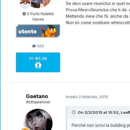
Se devi usare reuniclus in quel 
Prova Mew>Reuniclus che ti dà ac
0 Punti Fedeltà
Mettendo mew che fà anche da sta
Utente
Non sò come sostituire whimscott.
669
PP
80.26
Gaetano
Inviato
2 febbraio, 2015
#zittajeanine!
On 2/2/2015 at 15:52, Leaff
Perché non scrivi la building p