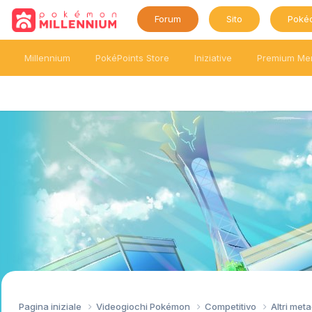
Forum
Sito
Poké
Millennium
PokéPoints Store
Iniziative
Premium Me
Pagina iniziale
Videogiochi Pokémon
Competitivo
Altri me