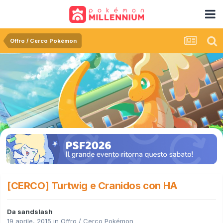
Offro / Cerco Pokémon
[CERCO] Turtwig e Cranidos con HA
Da
sandslash
19 aprile, 2015
in
Offro / Cerco Pokémon