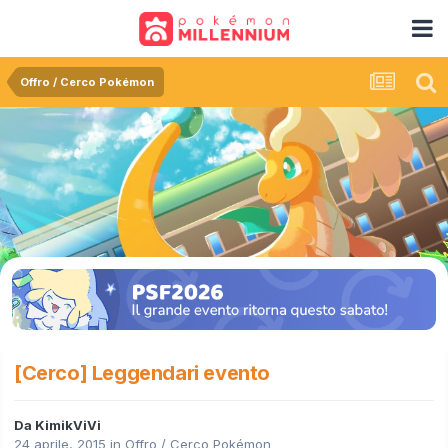
Offro / Cerco Pokémon
[Cerco] Leggendari evento
Da
KimikViVi
24 aprile, 2015
in
Offro / Cerco Pokémon