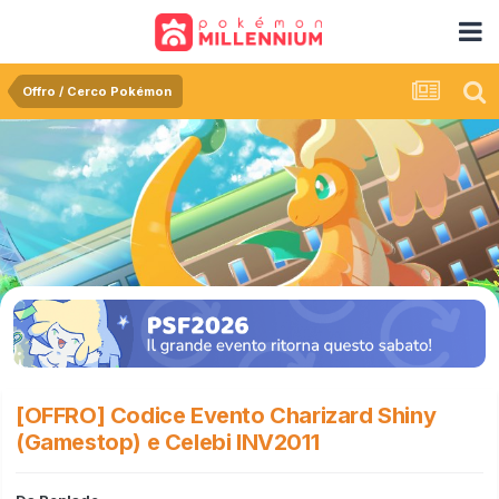
Offro / Cerco Pokémon
[OFFRO] Codice Evento Charizard Shiny
(Gamestop) e Celebi INV2011